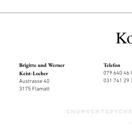
Ko
Brigitte und Werner
Telefon
Keist-Locher
079 640 46 
031 741 29 
Austrasse 40
3175 Flamatt
Chunschtspych
© 